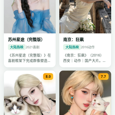
苏州星途（完整版）
南京：狂飙
大陆热映
2021
喜剧
大陆热映
2016
动作
《苏州星途（完整版）》在
《南京：狂飙》（2016）
喜剧框架下完成群像塑造，
西安｜动作｜国产大片。导
靳东情绪表达克制有力，
演陈思诚，主演海清、刘
2021年…
涛、肖战…
8.0
7.7