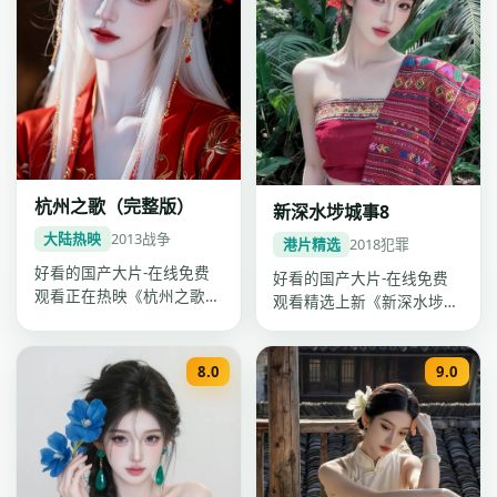
杭州之歌（完整版）
新深水埗城事8
大陆热映
2013
战争
港片精选
2018
犯罪
好看的国产大片-在线免费
好看的国产大片-在线免费
观看正在热映《杭州之歌
观看精选上新《新深水埗城
（完整版）》，刘亦菲、杨
事8》：2018年维港犯罪国
洋、黄渤主…
产大…
8.0
9.0