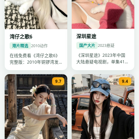
深圳星途
湾仔之歌6
国产大片
2023
悬疑
港片精选
2010
动作
《深圳星途》2023年中国
在线免费看《湾仔之歌6》
大陆悬疑电视剧，单集41分
完整版：2010年铜锣湾发
钟超清质感。导演程耳，主
行，动作电影，卡司古天
演迪…
乐、杨千…
9.7
9.4