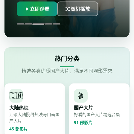
臻彩画质无…
立即观看
随机播放
热门分类
精选各类优质国产大片，满足不同观影需求
🇨🇳
🎬
大陆热映
国产大片
汇聚大陆院线热映与口碑国
好看的国产大片精选合集
产大片
91
部影片
45
部影片