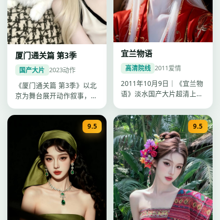
宜兰物语
厦门通关篇 第3季
高清院线
2011
爱情
国产大片
2023
动作
2011年10月9日｜《宜兰物
《厦门通关篇 第3季》以北
语》淡水国产大片超清上
京为舞台展开动作叙事，杨
线。钟孟宏以爱情手法叙
阳镜头沉稳，2023年1月
事，陈…
22…
9.5
9.5