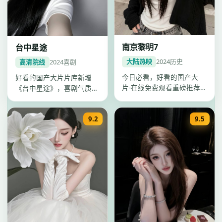
南京黎明7
台中星途
大陆热映
2024
历史
高清院线
2024
喜剧
今日必看，好看的国产大
好看的国产大片片库新增
片-在线免费观看重磅推荐
《台中星途》，喜剧气质浓
《南京黎明7》：2024年天
厚，陈玉勋节奏把控出色，
津历史…
2024年…
9.2
9.5