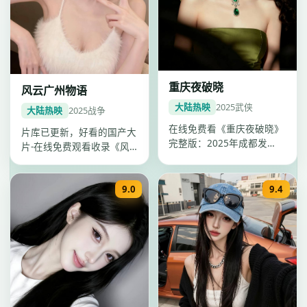
重庆夜破晓
风云广州物语
大陆热映
2025
武侠
大陆热映
2025
战争
在线免费看《重庆夜破晓》
片库已更新，好看的国产大
完整版：2025年成都发
片-在线免费观看收录《风
行，武侠电影，卡司张家
云广州物语》，中国大陆战
辉、任嘉伦…
争国产大…
9.0
9.4