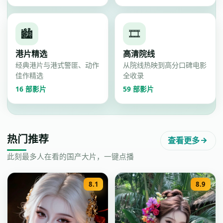
🏙️
🎞️
港片精选
高清院线
经典港片与港式警匪、动作
从院线热映到高分口碑电影
佳作精选
全收录
16
部影片
59
部影片
热门推荐
查看更多
此刻最多人在看的国产大片，一键点播
8.1
8.9