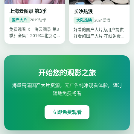
上海云图录 第3季
长沙热浪
国产大片
2019
动作
大陆热映
2024
爱情
免费观看《上海云图录 第3
好看的国产大片为用户提供
季》全集：2019年北京动
好看的国产大片-在线免费
作综艺，卡司谭松韵、李
观看一站点播，《长沙热
现、杨…
浪》爱情类…
开始您的观影之旅
海量高清国产大片资源，无广告纯净观看体验，随时
随地免费畅看
立即免费观看