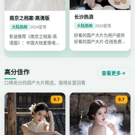
长沙热浪
南京之档案·高清版
大陆热映
2024
爱情
大陆热映
2024
爱情
好看的国产大片为用户提供
影迷推荐《南京之档案·高
好看的国产大片-在线免费
清版》：中国大陆爱情电
观看一站点播，《长沙热
影，2024年武汉出品，
浪》爱情类…
2024年…
高分佳作
查看更多
口碑高分的国产大片精选，值得反复回看
9.7
9.7