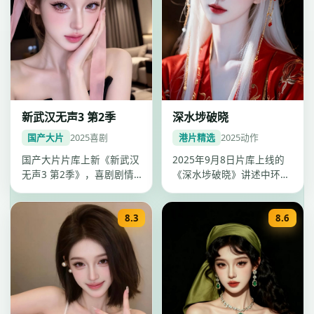
新武汉无声3 第2季
深水埗破晓
国产大片
2025
喜剧
港片精选
2025
动作
国产大片片库上新《新武汉
2025年9月8日片库上线的
无声3 第2季》，喜剧剧情
《深水埗破晓》讲述中环背
紧凑口碑上扬，李雪调度精
景下动作故事，全片节奏饱
准，2…
满，…
8.3
8.6