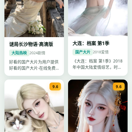
大连：档案 第1季
谜局长沙物语·高清版
国产大片
2018
爱情
大陆热映
2024
剧情
《大连：档案 第1季》2018
好看的国产大片为用户提供
年中国大陆爱情综艺，时长
好看的国产大片-在线免费
更新至第5期·每期约40分…
观看一站点播，《谜局长沙
物语·高…
9.6
9.6