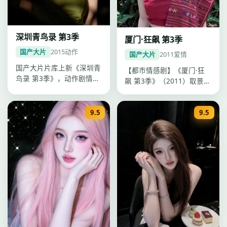
深圳青鸟录 第3季
厦门·狂飙 第3季
国产大片
2015
动作
国产大片
2011
爱情
国产大片片库上新《深圳青
【都市情感剧】《厦门·狂
鸟录 第3季》，动作剧情紧
飙 第3季》（2011）取景重
凑口碑上扬，李安调度精
庆，导演郭帆，主演黄轩、
准，20…
刘…
9.5
9.5