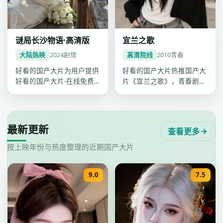
宜兰之歌
谜局长沙物语·高清版
高清院线
2010
青春
大陆热映
2024
剧情
好看的国产大片热推国产大
好看的国产大片为用户提供
片《宜兰之歌》，青春剧情
好看的国产大片-在线免费
紧凑口碑上扬，卡司吴慷
观看一站点播，《谜局长沙
仁、柯震东…
物语·高…
最新更新
查看更多
按上映年份与热度整理的近期国产大片
9.0
7.5